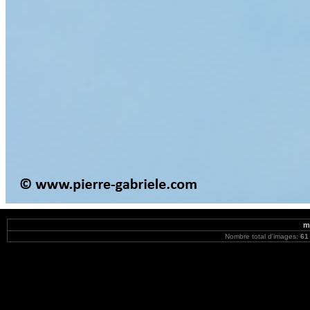
m
Nombre total d'images:
61